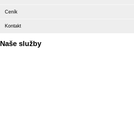
Ceník
Kontakt
Naše služby
Pneuservis
Autoservis
Autopůjčovna
ALU kola opravy
ALU kola bazar
Autobazar
PICK UP Servis
Uskladnění pneumatik
Ruční mytí vozů
Plnění klimatizace
Vyřízení pojistných událostí
Likvidace pneumatik zdarma
Ekologická likvidace vozidel