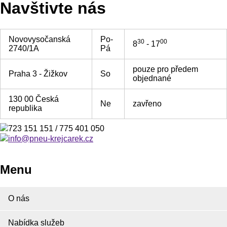
Navštivte nás
Novovysočanská
Po-
30
00
8
- 17
2740/1A
Pá
pouze pro předem
Praha 3 - Žižkov
So
objednané
130 00 Česká
Ne
zavřeno
republika
723 151 151 / 775 401 050
info@pneu-krejcarek.cz
Menu
O nás
Nabídka služeb