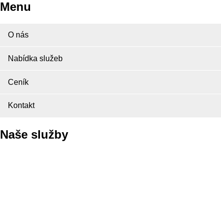
Menu
O nás
Nabídka služeb
Ceník
Kontakt
Naše služby
Pneuservis
Autoservis
Autopůjčovna
ALU kola opravy
ALU kola bazar
Autobazar
PICK UP Servis