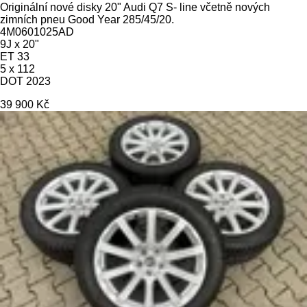
Originální nové disky 20" Audi Q7 S- line včetně nových
zimních pneu Good Year 285/45/20.
4M0601025AD
9J x 20"
ET 33
5 x 112
DOT 2023
39 900 Kč