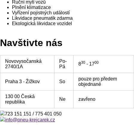
Ruční mytí vozů
Plnění klimatizace
Vyřízení pojistných událostí
Likvidace pneumatik zdarma
Ekologická likvidace vozidel
Navštivte nás
Novovysočanská
Po-
30
00
8
- 17
2740/1A
Pá
pouze pro předem
Praha 3 - Žižkov
So
objednané
130 00 Česká
Ne
zavřeno
republika
723 151 151 / 775 401 050
info@pneu-krejcarek.cz