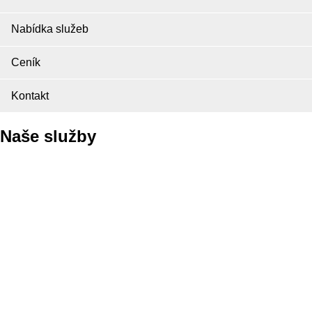
Nabídka služeb
Ceník
Kontakt
Naše služby
Pneuservis
Autoservis
Autopůjčovna
ALU kola opravy
ALU kola bazar
Autobazar
PICK UP Servis
Uskladnění pneumatik
Ruční mytí vozů
Plnění klimatizace
Vyřízení pojistných událostí
Likvidace pneumatik zdarma