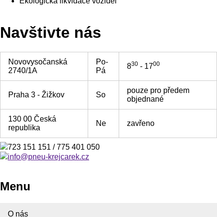
Ekologická likvidace vozidel
Navštivte nás
Novovysočanská
Po-
30
00
8
- 17
2740/1A
Pá
pouze pro předem
Praha 3 - Žižkov
So
objednané
130 00 Česká
Ne
zavřeno
republika
723 151 151 / 775 401 050
info@pneu-krejcarek.cz
Menu
O nás