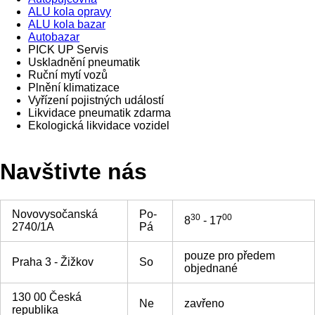
ALU kola opravy
ALU kola bazar
Autobazar
PICK UP Servis
Uskladnění pneumatik
Ruční mytí vozů
Plnění klimatizace
Vyřízení pojistných událostí
Likvidace pneumatik zdarma
Ekologická likvidace vozidel
Navštivte nás
Novovysočanská
Po-
30
00
8
- 17
2740/1A
Pá
pouze pro předem
Praha 3 - Žižkov
So
objednané
130 00 Česká
Ne
zavřeno
republika