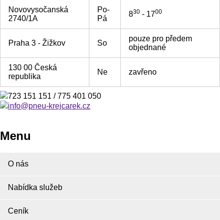
Novovysočanská
Po-
30
00
8
- 17
2740/1A
Pá
pouze pro předem
Praha 3 - Žižkov
So
objednané
130 00 Česká
Ne
zavřeno
republika
723 151 151 / 775 401 050
info@pneu-krejcarek.cz
Menu
O nás
Nabídka služeb
Ceník