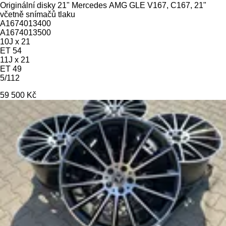
Originální disky 21" Mercedes AMG GLE V167, C167, 21"
včetně snímačů tlaku
A1674013400
A1674013500
10J x 21
ET 54
11J x 21
ET 49
5/112
59 500 Kč