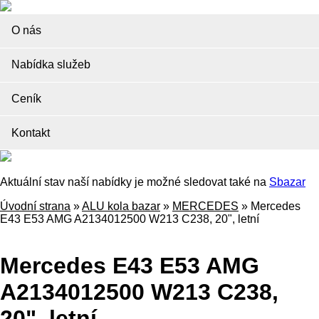
O nás
Nabídka služeb
Ceník
Kontakt
Aktuální stav naší nabídky je možné sledovat také na
Sbazar
Úvodní strana
»
ALU kola bazar
»
MERCEDES
»
Mercedes
E43 E53 AMG A2134012500 W213 C238, 20", letní
Mercedes E43 E53 AMG
A2134012500 W213 C238,
20", letní