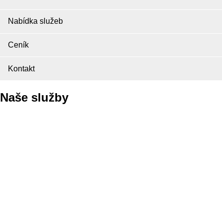
Nabídka služeb
Ceník
Kontakt
Naše služby
Pneuservis
Autoservis
Autopůjčovna
ALU kola opravy
ALU kola bazar
Autobazar
PICK UP Servis
Uskladnění pneumatik
Ruční mytí vozů
Plnění klimatizace
Vyřízení pojistných událostí