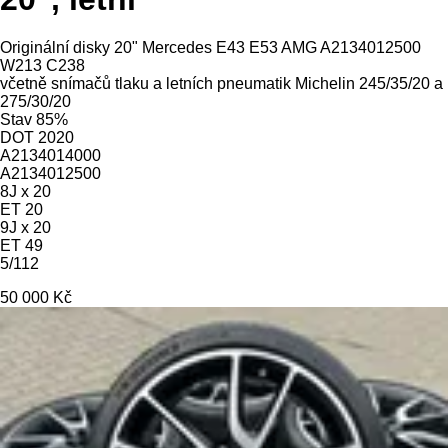
Originální disky 20" Mercedes E43 E53 AMG A2134012500
W213 C238
včetně snímačů tlaku a letních pneumatik Michelin 245/35/20 a
275/30/20
Stav 85%
DOT 2020
A2134014000
A2134012500
8J x 20
ET 20
9J x 20
ET 49
5/112
50 000 Kč