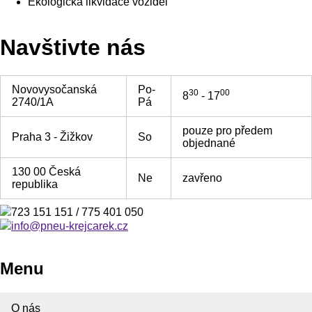
Ekologická likvidace vozidel
Navštivte nás
Novovysočanská
Po-
30
00
8
- 17
2740/1A
Pá
pouze pro předem
Praha 3 - Žižkov
So
objednané
130 00 Česká
Ne
zavřeno
republika
723 151 151 / 775 401 050
info@pneu-krejcarek.cz
Menu
O nás