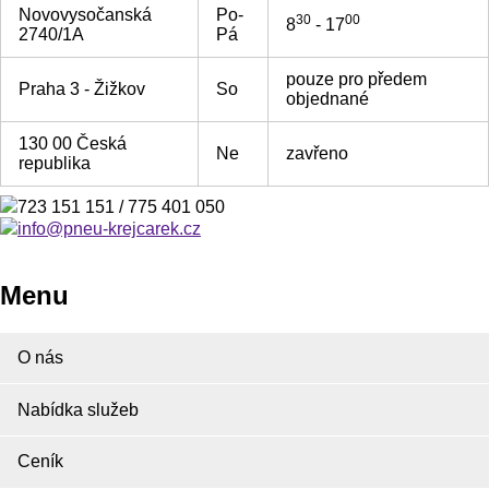
Novovysočanská
Po-
30
00
8
- 17
2740/1A
Pá
pouze pro předem
Praha 3 - Žižkov
So
objednané
130 00 Česká
Ne
zavřeno
republika
723 151 151 / 775 401 050
info@pneu-krejcarek.cz
Menu
O nás
Nabídka služeb
Ceník