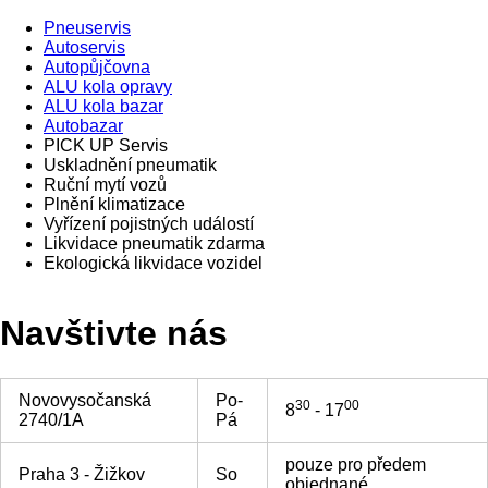
Pneuservis
Autoservis
Autopůjčovna
ALU kola opravy
ALU kola bazar
Autobazar
PICK UP Servis
Uskladnění pneumatik
Ruční mytí vozů
Plnění klimatizace
Vyřízení pojistných událostí
Likvidace pneumatik zdarma
Ekologická likvidace vozidel
Navštivte nás
Novovysočanská
Po-
30
00
8
- 17
2740/1A
Pá
pouze pro předem
Praha 3 - Žižkov
So
objednané