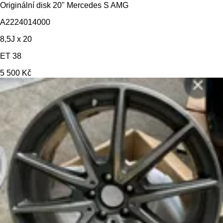
Originální disk 20" Mercedes S AMG
A2224014000
8,5J x 20
ET 38
5 500 Kč