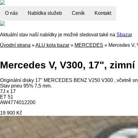
O nás
Nabídka služeb
Ceník
Kontakt
Aktuální stav naší nabídky je možné sledovat také na
Sbazar
Úvodní strana
»
ALU kola bazar
»
MERCEDES
»
Mercedes V, 
Mercedes V, V300, 17", zimní
Originální disky 17" MERCEDES BENZ V250 V300 , včetně sním
Stav pneu 95% 7,5 mm.
7J x 17
ET 51
AW4774012200
19 900 Kč