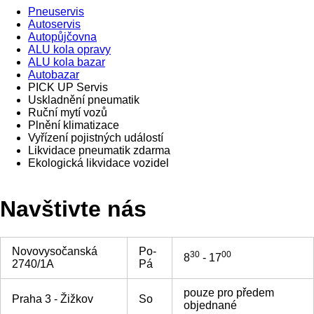
Pneuservis
Autoservis
Autopůjčovna
ALU kola opravy
ALU kola bazar
Autobazar
PICK UP Servis
Uskladnění pneumatik
Ruční mytí vozů
Plnění klimatizace
Vyřízení pojistných událostí
Likvidace pneumatik zdarma
Ekologická likvidace vozidel
Navštivte nás
Novovysočanská
Po-
30
00
8
- 17
2740/1A
Pá
pouze pro předem
Praha 3 - Žižkov
So
objednané