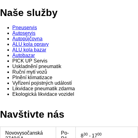
Naše služby
Pneuservis
Autoservis
Autopůjčovna
ALU kola opravy
ALU kola bazar
Autobazar
PICK UP Servis
Uskladnění pneumatik
Ruční mytí vozů
Plnění klimatizace
Vyřízení pojistných událostí
Likvidace pneumatik zdarma
Ekologická likvidace vozidel
Navštivte nás
Novovysočanská
Po-
30
00
8
- 17