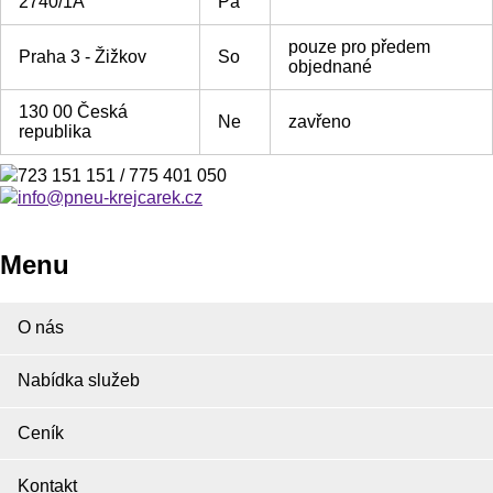
2740/1A
Pá
pouze pro předem
Praha 3 - Žižkov
So
objednané
130 00 Česká
Ne
zavřeno
republika
723 151 151 / 775 401 050
info@pneu-krejcarek.cz
Menu
O nás
Nabídka služeb
Ceník
Kontakt