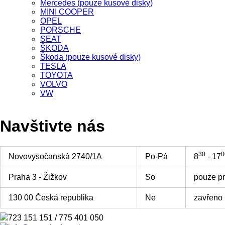
Mercedes (pouze kusové disky)
MINI COOPER
OPEL
PORSCHE
SEAT
ŠKODA
Škoda (pouze kusové disky)
TESLA
TOYOTA
VOLVO
VW
Navštivte nás
30
0
Novovysočanská 2740/1A
Po-Pá
8
- 17
Praha 3 - Žižkov
So
pouze p
130 00 Česká republika
Ne
zavřeno
723 151 151 / 775 401 050